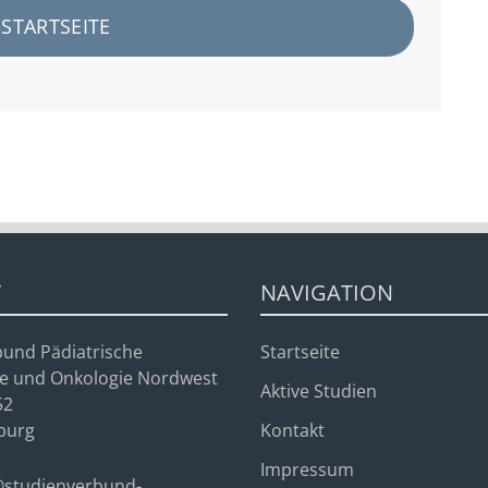
STARTSEITE
T
NAVIGATION
bund Pädiatrische
Startseite
e und Onkologie Nordwest
Aktive Studien
52
burg
Kontakt
Impressum
@studienverbund-