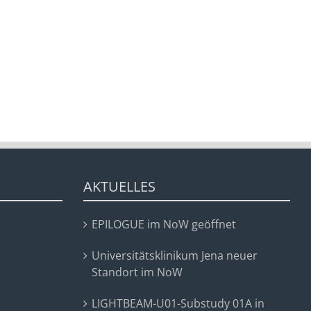
AKTUELLES
EPILOGUE im NoW geöffnet
Universitätsklinikum Jena neuer
Standort im NoW
LIGHTBEAM-U01-Substudy 01A in