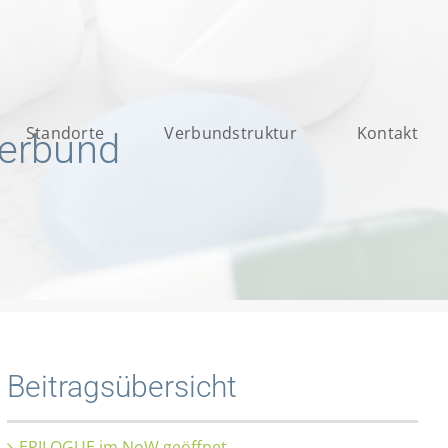
Standorte
Verbundstruktur
Kontakt
verbund
Beitragsübersicht
EPILOGUE im NoW geöffnet