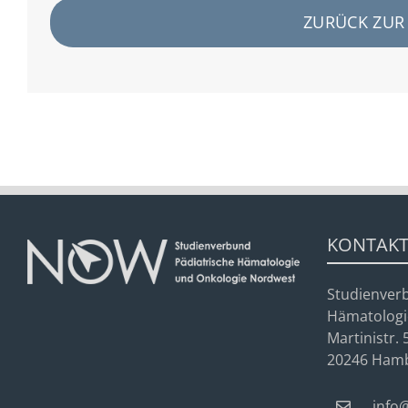
ZURÜCK ZUR 
KONTAK
Studienver
Hämatologi
Martinistr. 
20246 Ham
info