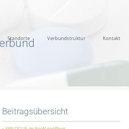
Standorte
Verbundstruktur
Kontakt
verbund
Beitragsübersicht
EPILOGUE im NoW geöffnet