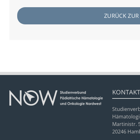
ZURÜCK ZUR 
KONTAK
Studienver
Hämatologi
Martinistr. 
20246 Ham