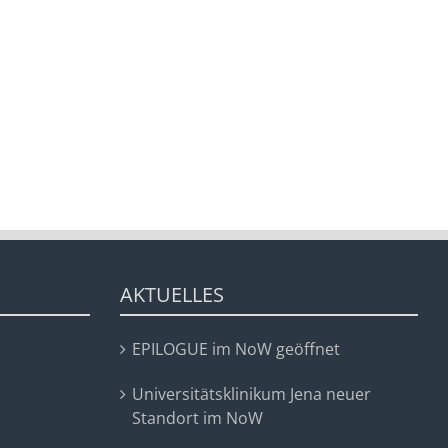
AKTUELLES
EPILOGUE im NoW geöffnet
Universitätsklinikum Jena neuer
Standort im NoW