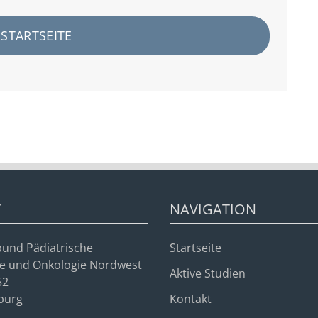
STARTSEITE
T
NAVIGATION
bund Pädiatrische
Startseite
e und Onkologie Nordwest
Aktive Studien
52
burg
Kontakt